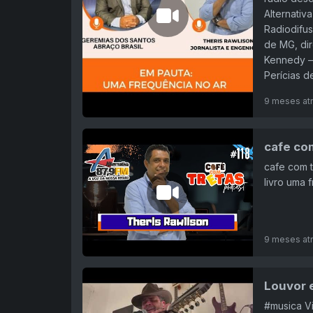
Alternativ
Radiodifus
de MG, di
Kennedy – 
Perícias d
9 meses at
cafe co
cafe com t
livro uma 
9 meses at
Louvor e
#musica Vi