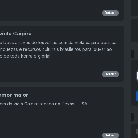
Default
iola Caipira
 Deus através do louvor ao som da viola caipira clássica.
riquezas e recursos culturais brasileiros para louvar ao
o de toda honra e glória!
Default
amor maior
om da viola Caipira tocada no Texas - USA
Default