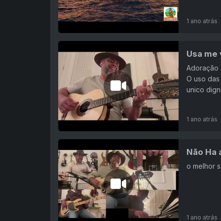
1 ano atrás
Usa me v
Adoração a
O uso das 
unico dign
1 ano atrás
Não Ha 
o melhor s
1 ano atrás