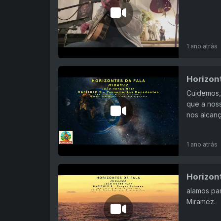
1 ano atrás
Horizon
Cuidemos, 
que a noss
nos alcanç
1 ano atrás
Horizon
alamos par
Miramez.